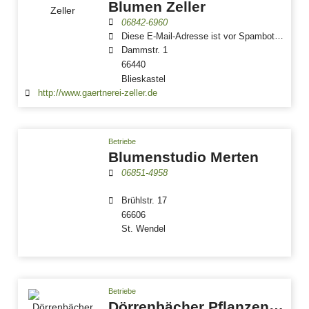
Blumen Zeller
06842-6960
Diese E-Mail-Adresse ist vor Spambots geschützt! Zur Anzeige muss JavaScript eingeschaltet sein.
Dammstr. 1
66440
Blieskastel
http://www.gaertnerei-zeller.de
Betriebe
Blumenstudio Merten
06851-4958
Brühlstr. 17
66606
St. Wendel
Betriebe
Dörrenbächer Pflanzen & Gestalten