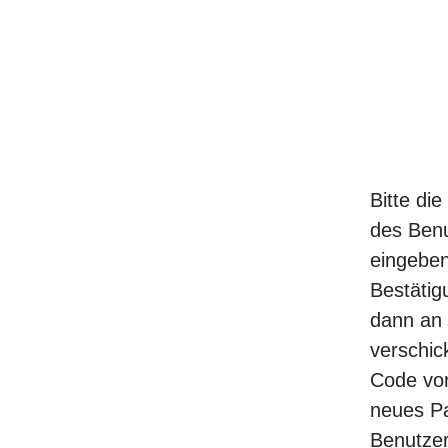
Bitte di
des Ben
eingeben
Bestätig
dann an 
verschic
Code vor
neues Pa
Benutzer