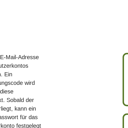
e E-Mail-Adresse
utzerkontos
. Ein
ungscode wird
diese
kt. Sobald der
liegt, kann ein
sswort für das
konto festgelegt