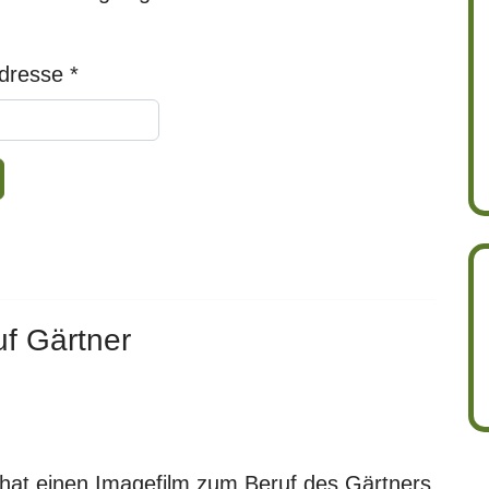
Adresse
*
uf Gärtner
 hat einen Imagefilm zum Beruf des Gärtners